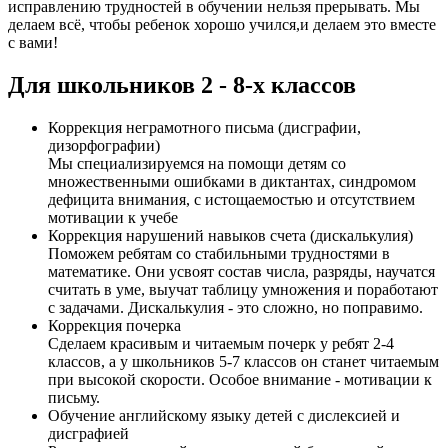
исправлению трудностей в обучении нельзя прерывать. Мы
делаем всё, чтобы ребенок хорошо учился,и делаем это вместе
с вами!
Для школьников 2 - 8-х классов
Коррекция неграмотного письма (дисграфии,
дизорфографии)
Мы специализируемся на помощи детям со
множественными ошибками в диктантах, синдромом
дефицита внимания, с истощаемостью и отсутствием
мотивации к учебе
Коррекция нарушений навыков счета (дискалькулия)
Поможем ребятам со стабильными трудностями в
математике. Они усвоят состав числа, разряды, научатся
считать в уме, выучат таблицу умножения и поработают
с задачами. Дискалькулия - это сложно, но поправимо.
Коррекция почерка
Сделаем красивым и читаемым почерк у ребят 2-4
классов, а у школьников 5-7 классов он станет читаемым
при высокой скорости. Особое внимание - мотивации к
письму.
Обучение английскому языку детей с дислексией и
дисграфией