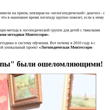
ривели на прием, невзирая на «нелогопедический» диагноз - с
что в нынешнее время логопеду крупно повезет, если к нему
ори-метода в логопедической группе для детей с тяжелыми
тами методики Монтессори»
.
одики и систему обучения. Вот почему в 2010 году я с
вой уникальный проект
«Логопедическая Монтессори-
уппы" были ошеломляющими!